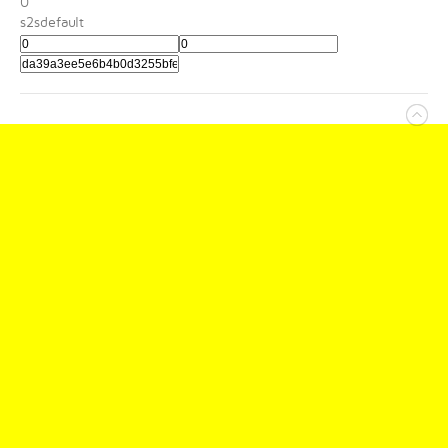
0
s2sdefault