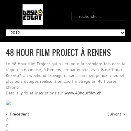
48 HOUR FILM PROJECT À RENENS
Le 48 Hour film Project qui a lieu pour la première fois dans la
région lausannoise, à Renens, en partenariat avec Base-Court!
Kezako? Un weekend sauvage et sans sommeil pendant lequel
plusieurs équipes réalisent un court métrage en 48 heures
chrono !
Détails, prix et inscriptions sur
www.48hourfilm.ch
< Précédent
Suivant >
0
0