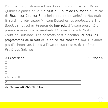
Philippe Congiusti invite Base-Court via son directeur Bruno
Quiblier à parler de la
21e Nuit du Court de Lausanne
au micro
de
Brazil sur Couleur 3.
La belle équipe de websérie
Bip
était
là aussi : le réalisateur Vincent Bossel et les producteurs Eric
Bouduban et
Johan Faggion
de
Imajack
.
Bip
sera présenté en
première mondiale le vendredi 23 novembre à la Nuit du
Court de Lausanne. Les podcasts sont à écouter
ici pour les
programmes de la nuit
et
là en ce qui concerne
Bip
. N'oubliez
pas d'acheter vos billets à l'avance aux caisses du cinéma
Pathé Les Galeries !
< Précédent
Suivant >
0
0
0
s2sdefault