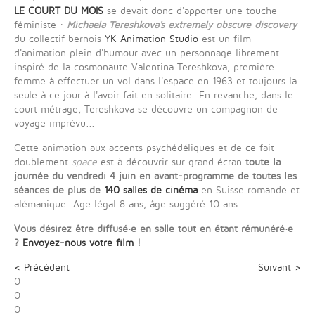
LE COURT DU MOIS
se devait donc d'apporter une touche
féministe :
Michaela Tereshkova's extremely obscure discovery
du collectif bernois
YK Animation Studio
est un film
d'animation plein d'humour avec un personnage librement
inspiré de la cosmonaute Valentina Tereshkova, première
femme à effectuer un vol dans l'espace en 1963 et toujours la
seule à ce jour à l'avoir fait en solitaire. En revanche, dans le
court métrage, Tereshkova se découvre un compagnon de
voyage imprévu...
Cette animation aux accents psychédéliques et de ce fait
doublement
space
est à découvrir sur grand écran
toute la
journée du vendredi 4 juin en avant-programme de toutes les
séances de plus de
140 salles de cinéma
en Suisse romande et
alémanique. Age légal 8 ans, âge suggéré 10 ans.
Vous désirez être diffusé·e en salle tout en étant rémunéré·e
?
Envoyez-nous votre film
!
< Précédent
Suivant >
0
0
0