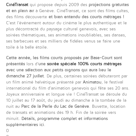
CinéTransat
qui propose depuis 2009 des
projections gratuites
et en plein air
à Genève. CinéTransat, ce sont des films cultes,
des films découverte
et bien entendu des courts métrages !
C'est l'événement autour du cinéma le plus authentique et le
plus décontracté du paysage culturel genevois, avec ses
soirées thématiques, ses animations inoubliables, ses danses,
ses barbecues et ses milliers de fidèles venus se faire une
toile à la belle étoile.
Cette année, les films courts proposés par Base-Court sont
présentés
lors d'
une
soirée spéciale 100% courts métrages
avec une sélection aux petits oignons qui aura lieu le
dimanche 27 juillet
. De plus, certaines soirées débuteront par
un film animé helvétique présenté par
Animatou
, le festival
international du film d'animation genevois qui fête ses 20 ans.
Joyeux anniversaire et longue vie ! CinéTransat se déroule du
10 juillet au 17 août,
du jeudi au dimanche à la tombée de la
nuit
au
Parc de la Perle du Lac de Genève
. Buvette, location
de transats et animations dès 19 h. Fin de la soirée vers
minuit.
Détails, programme complet et informations
supplémentaires ici
.
0