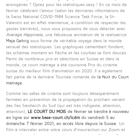
anxiogènes ? Optez pour les statistiques sexy ! En ce mois de
février célébrant l'amour (selon les dernières informations de
la Swiss National COVID-1984 Science Task Force, la St-
Valentin est en effet maintenue, à condition de respecter les
gestes barrières), nous vous proposons de vous délecter avec
Average Happiness
, une fabuleuse animation de la réalisatrice
Maja Gehrig
sous forme de véritable voyage dans le monde
sensuel des statistiques. Les graphiques camembert fondent,
les schémas montent en flèche et les courbes se font douces.
Parmi de nombreux prix et sélections en Suisse et dans le
monde, ce court métrage a été couronné Prix du cinéma
suisse du meilleur film d'animation en 2020. Il a également
fait partie de la dernière Tournée romande de
la Nuit du Court
métrage
.
Comme les salles de cinéma sont toujours désespérément
fermées en prévention de la propagation du prochain variant
des îles Sandwich du Sud (qui est très indigeste, attention,
attention),
LE COURT DU MOIS
de février se tiendra à nouveau
en ligne sur
www.base-court.ch/lcdm
du vendredi 5 au
dimanche 7 février 2021, en accès libre depuis la Suisse
. Un
film à intercaler entre votre cours d'insurrection sur Zoom et