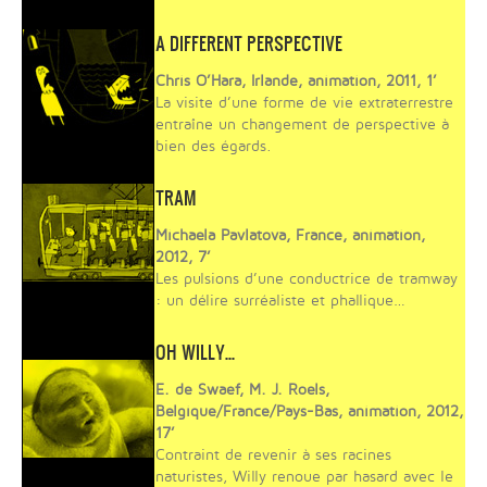
A DIFFERENT PERSPECTIVE
Chris O’Hara, Irlande, animation, 2011, 1’
La visite d’une forme de vie extraterrestre
entraîne un changement de perspective à
bien des égards.
TRAM
Michaela Pavlatova, France, animation,
2012, 7’
Les pulsions d’une conductrice de tramway
: un délire surréaliste et phallique…
OH WILLY…
E. de Swaef, M. J. Roels,
Belgique/France/Pays-Bas, animation, 2012,
17’
Contraint de revenir à ses racines
naturistes, Willy renoue par hasard avec le