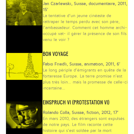
Jan Czarlewski, Suisse, documentaire, 2011,
15’
La tentative d’un jeune cinéaste de
rattraper le temps perdu avec son père,
l’ambassadeur. Comment cet homme archi-
occupé vat- il gérer la présence de son fils
venu le voir ?
BON VOYAGE
Fabio Friedli, Suisse, animation, 2011, 6’
Le long périple d’émigrants en quête de la
forteresse Europe. La terre promise n’est
plus très loin… mais la promesse de celle-ci
incertaine…
EINSPRUCH VI (PROTESTATION VI)
Rolando Colla, Suisse, fiction, 2012, 17’
En mars 2010, des étrangers sont expulsés
de notre pays. Le film raconte cette
histoire qui s’est soldée par la mort