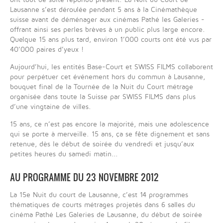
Lausanne s’est déroulée pendant 5 ans à la Cinémathèque
suisse avant de déménager aux cinémas Pathé les Galeries -
offrant ainsi ses perles brèves à un public plus large encore.
Quelque 15 ans plus tard, environ 1’000 courts ont été vus par
40’000 paires d’yeux !
Aujourd’hui, les entités Base-Court et SWISS FILMS collaborent
pour perpétuer cet événement hors du commun à Lausanne,
bouquet final de la Tournée de la Nuit du Court métrage
organisée dans toute la Suisse par SWISS FILMS dans plus
d’une vingtaine de villes.
15 ans, ce n’est pas encore la majorité, mais une adolescence
qui se porte à merveille. 15 ans, ça se fête dignement et sans
retenue, dès le début de soirée du vendredi et jusqu’aux
petites heures du samedi matin...
AU PROGRAMME DU 23 NOVEMBRE 2012
La 15e Nuit du court de Lausanne, c’est 14 programmes
thématiques de courts métrages projetés dans 6 salles du
cinéma Pathé Les Galeries de Lausanne, du début de soirée