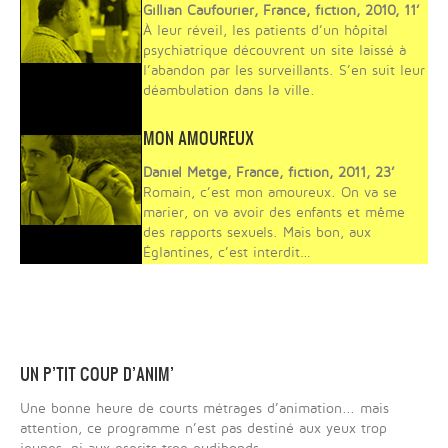
Gillian Caufourier, France, fiction, 2010, 11’
À leur réveil, les patients d’un hôpital
psychiatrique découvrent un site laissé à
l’abandon par les surveillants. S’en suit leur
déambulation dans la ville.
MON AMOUREUX
Daniel Metge, France, fiction, 2011, 23’
Romain, c’est mon amoureux. On va se
marier, on va avoir des enfants et même
des rapports sexuels. Mais bon, aux
Églantines, c’est interdit…
UN P’TIT COUP D’ANIM’
Une bonne heure de courts métrages d’animation... mais
attention, ce programme n’est pas destiné aux yeux trop