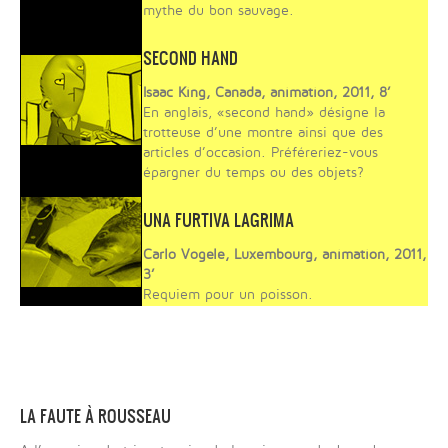
mythe du bon sauvage.
SECOND HAND
Isaac King, Canada, animation, 2011, 8’
En anglais, «second hand» désigne la
trotteuse d’une montre ainsi que des
articles d’occasion. Préféreriez-vous
épargner du temps ou des objets?
UNA FURTIVA LAGRIMA
Carlo Vogele, Luxembourg, animation, 2011,
3’
Requiem pour un poisson.
LA FAUTE À ROUSSEAU