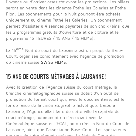
l’avance ou d’arriver assez tôt avant les projections. Les billets
seront en vente dans les cinémas Pathé les Galeries et Pathé
Flon. Les abonnements pour la Nuit pourront être achetés
uniquement au cinéma Pathé les Galeries. Un abonnement
permet d’assister à 4 séances payantes de son choix (ainsi que
les 2 programmes gratuits d’ouverture et de clôture et le
programme 15 HEURES / 15 ANS / 15 FILMS).
ème
La 15
Nuit du court de Lausanne est un projet de Base-
Court, organisée conjointement avec l’agence de promotion
du cinéma suisse
SWISS FILMS
.
15 ANS DE COURTS MÉTRAGES À LAUSANNE !
Avec la création de l’Agence suisse du court métrage, la
branche cinématographique suisse se dotait d’un outil de
promotion du format court qui, avec le documentaire, est le
fer de lance de la cinématographie helvétique. Basée à
Lausanne, l’Agence allait faire de cette ville la capitale du
court métrage, notamment en s’associant avec la
Cinémathèque suisse et l’ECAL, pour créer la Nuit du Court de
Lausanne, ainsi que l’association Base-Court. Les spectateurs
ont tout de suite répondu présent. La Nuit du Court de