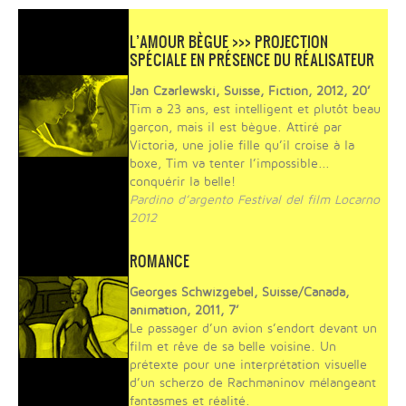
L’AMOUR BÈGUE >>> PROJECTION
SPÉCIALE EN PRÉSENCE DU RÉALISATEUR
Jan Czarlewski, Suisse, Fiction, 2012, 20’
Tim a 23 ans, est intelligent et plutôt beau
garçon, mais il est bègue. Attiré par
Victoria, une jolie fille qu’il croise à la
boxe, Tim va tenter l’impossible...
conquérir la belle!
Pardino d’argento Festival del film Locarno
2012
ROMANCE
Georges Schwizgebel, Suisse/Canada,
animation, 2011, 7’
Le passager d’un avion s’endort devant un
film et rêve de sa belle voisine. Un
prétexte pour une interprétation visuelle
d’un scherzo de Rachmaninov mélangeant
fantasmes et réalité.