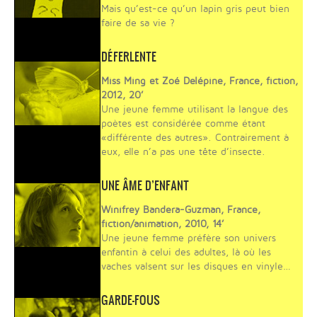
Mais qu’est-ce qu’un lapin gris peut bien
faire de sa vie ?
DÉFERLENTE
Miss Ming et Zoé Delépine, France, fiction,
2012, 20’
Une jeune femme utilisant la langue des
poètes est considérée comme étant
«différente des autres». Contrairement à
eux, elle n’a pas une tête d’insecte.
UNE ÂME D’ENFANT
Winifrey Bandera-Guzman, France,
fiction/animation, 2010, 14’
Une jeune femme préfère son univers
enfantin à celui des adultes, là où les
vaches valsent sur les disques en vinyle…
GARDE-FOUS