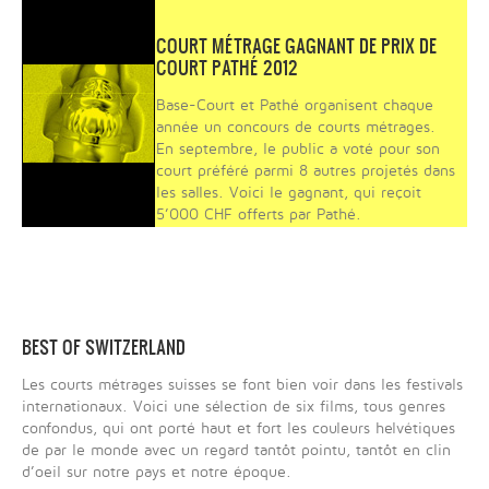
COURT MÉTRAGE GAGNANT DE PRIX DE
COURT PATHÉ 2012
Base-Court et Pathé organisent chaque
année un concours de courts métrages.
En septembre, le public a voté pour son
court préféré parmi 8 autres projetés dans
les salles. Voici le gagnant, qui reçoit
5’000 CHF offerts par Pathé.
BEST OF SWITZERLAND
Les courts métrages suisses se font bien voir dans les festivals
internationaux. Voici une sélection de six films, tous genres
confondus, qui ont porté haut et fort les couleurs helvétiques
de par le monde avec un regard tantôt pointu, tantôt en clin
d’oeil sur notre pays et notre époque.