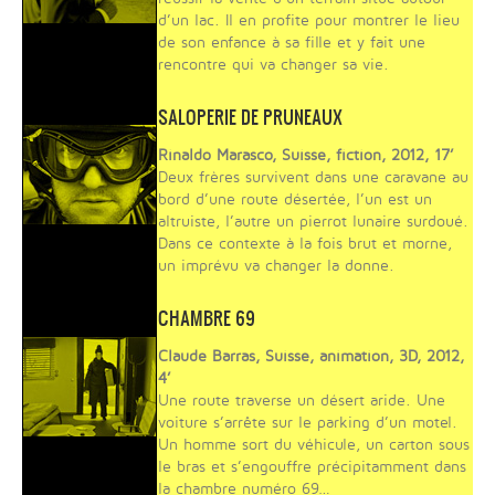
d’un lac. Il en profite pour montrer le lieu
de son enfance à sa fille et y fait une
rencontre qui va changer sa vie.
SALOPERIE DE PRUNEAUX
Rinaldo Marasco, Suisse, fiction, 2012, 17’
Deux frères survivent dans une caravane au
bord d’une route désertée, l’un est un
altruiste, l’autre un pierrot lunaire surdoué.
Dans ce contexte à la fois brut et morne,
un imprévu va changer la donne.
CHAMBRE 69
Claude Barras, Suisse, animation, 3D, 2012,
4’
Une route traverse un désert aride. Une
voiture s’arrête sur le parking d’un motel.
Un homme sort du véhicule, un carton sous
le bras et s’engouffre précipitamment dans
la chambre numéro 69…