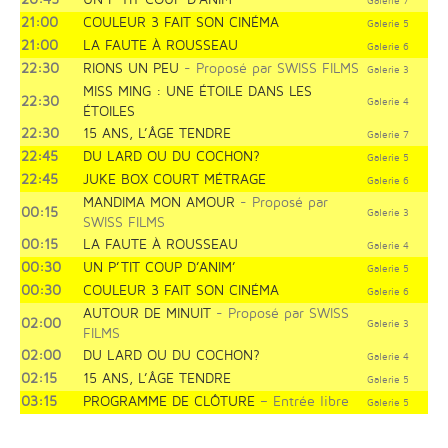
Galerie 7
21:00
COULEUR 3 FAIT SON CINÉMA
Galerie 5
21:00
LA FAUTE À ROUSSEAU
Galerie 6
22:30
RIONS UN PEU
- Proposé par SWISS FILMS
Galerie 3
MISS MING : UNE ÉTOILE DANS LES
22:30
Galerie 4
ÉTOILES
22:30
15 ANS, L’ÂGE TENDRE
Galerie 7
22:45
DU LARD OU DU COCHON?
Galerie 5
22:45
JUKE BOX COURT MÉTRAGE
Galerie 6
MANDIMA MON AMOUR
- Proposé par
00:15
Galerie 3
SWISS FILMS
00:15
LA FAUTE À ROUSSEAU
Galerie 4
00:30
UN P’TIT COUP D’ANIM’
Galerie 5
00:30
COULEUR 3 FAIT SON CINÉMA
Galerie 6
AUTOUR DE MINUIT
- Proposé par SWISS
02:00
Galerie 3
FILMS
02:00
DU LARD OU DU COCHON?
Galerie 4
02:15
15 ANS, L’ÂGE TENDRE
Galerie 5
03:15
PROGRAMME DE CLÔTURE
– Entrée libre
Galerie 5