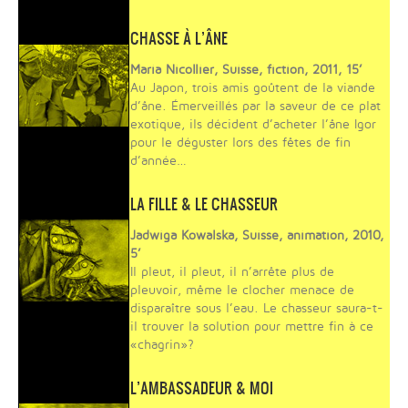
CHASSE À L’ÂNE
Maria Nicollier, Suisse, fiction, 2011, 15’
Au Japon, trois amis goûtent de la viande
d’âne. Émerveillés par la saveur de ce plat
exotique, ils décident d’acheter l’âne Igor
pour le déguster lors des fêtes de fin
d’année…
LA FILLE & LE CHASSEUR
Jadwiga Kowalska, Suisse, animation, 2010,
5’
Il pleut, il pleut, il n’arrête plus de
pleuvoir, même le clocher menace de
disparaître sous l’eau. Le chasseur saura-t-
il trouver la solution pour mettre fin à ce
«chagrin»?
L’AMBASSADEUR & MOI