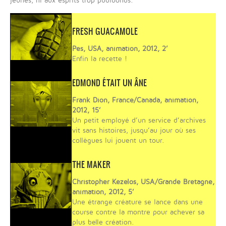
jeunes, ni aux esprits trop pudibonds.
FRESH GUACAMOLE
Pes, USA, animation, 2012, 2’
Enfin la recette !
EDMOND ÉTAIT UN ÂNE
Frank Dion, France/Canada, animation,
2012, 15’
Un petit employé d’un service d’archives
vit sans histoires, jusqu’au jour où ses
collègues lui jouent un tour.
THE MAKER
Christopher Kezelos, USA/Grande Bretagne,
animation, 2012, 5’
Une étrange créature se lance dans une
course contre la montre pour achever sa
plus belle création.