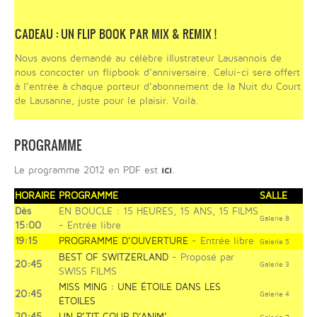
CADEAU : UN FLIP BOOK PAR MIX & REMIX !
Nous avons demandé au célèbre illustrateur Lausannois de
nous concocter un flipbook d’anniversaire. Celui-ci sera offert
à l’entrée à chaque porteur d’abonnement de la Nuit du Court
de Lausanne, juste pour le plaisir. Voilà.
PROGRAMME
Le programme 2012 en PDF est
ici
.
HORAIRE
PROGRAMME
SALLE
Dès
EN BOUCLE : 15 HEURES, 15 ANS, 15 FILMS
Galerie 8
15:00
- Entrée libre
19:15
PROGRAMME D’OUVERTURE
- Entrée libre
Galerie 5
BEST OF SWITZERLAND
- Proposé par
20:45
Galerie 3
SWISS FILMS
MISS MING : UNE ÉTOILE DANS LES
20:45
Galerie 4
ÉTOILES
20:45
UN P’TIT COUP D’ANIM’