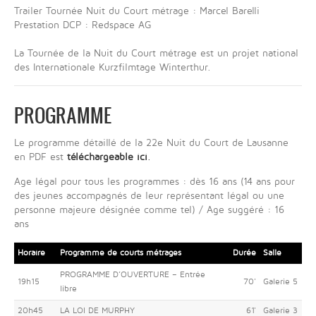
Trailer Tournée Nuit du Court métrage : Marcel Barelli
Prestation DCP : Redspace AG
La Tournée de la Nuit du Court métrage est un projet national
des Internationale Kurzfilmtage Winterthur.
PROGRAMME
Le programme détaillé de la 22e Nuit du Court de Lausanne
en PDF est
téléchargeable ici
.
Age légal pour tous les programmes : dès 16 ans (14 ans pour
des jeunes accompagnés de leur représentant légal ou une
personne majeure désignée comme tel) / Age suggéré : 16
ans
Horaire
Programme de courts métrages
Durée
Salle
PROGRAMME D’OUVERTURE – Entrée
19h15
70'
Galerie 5
libre
20h45
LA LOI DE MURPHY
61'
Galerie 3