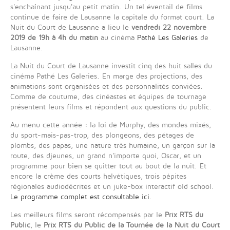
s'enchaînant jusqu'au petit matin. Un tel éventail de films
continue de faire de Lausanne la capitale du format court. La
Nuit du Court de Lausanne a lieu le
vendredi 22 novembre
2019 de 19h à 4h du matin
au cinéma
Pathé Les Galeries
de
Lausanne.
La Nuit du Court de Lausanne investit cinq des huit salles du
cinéma Pathé Les Galeries. En marge des projections, des
animations sont organisées et des personnalités conviées.
Comme de coutume, des cinéastes et équipes de tournage
présentent leurs films et répondent aux questions du public.
Au menu cette année : la loi de Murphy, des mondes mixés,
du sport-mais-pas-trop, des plongeons, des pétages de
plombs, des papas, une nature très humaine, un garçon sur la
route, des djeunes, un grand n'importe quoi, Oscar, et un
programme pour bien se quitter tout au bout de la nuit. Et
encore la crème des courts helvétiques, trois pépites
régionales audiodécrites et un juke-box interactif old school.
Le programme complet est consultable ici
.
Les meilleurs films seront récompensés par le
Prix RTS du
Public
, le
Prix RTS du Public de la Tournée de la Nuit du Court