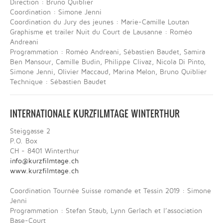
Direction : Bruno Quiblier
Coordination : Simone Jenni
Coordination du Jury des jeunes : Marie-Camille Loutan
Graphisme et trailer Nuit du Court de Lausanne : Roméo
Andreani
Programmation : Roméo Andreani, Sébastien Baudet, Samira
Ben Mansour, Camille Budin, Philippe Clivaz, Nicola Di Pinto,
Simone Jenni, Olivier Maccaud, Marina Melon, Bruno Quiblier
Technique : Sébastien Baudet
INTERNATIONALE KURZFILMTAGE WINTERTHUR
Steiggasse 2
P.O. Box
CH - 8401 Winterthur
info@kurzfilmtage.ch
www.kurzfilmtage.ch
Coordination Tournée Suisse romande et Tessin 2019 : Simone
Jenni
Programmation : Stefan Staub, Lynn Gerlach et l’association
Base-Court