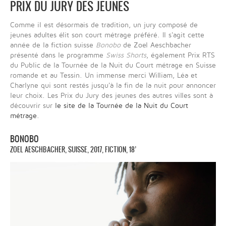
PRIX DU JURY DES JEUNES
Comme il est désormais de tradition, un jury composé de
jeunes adultes élit son court métrage préféré. Il s'agit cette
année de la fiction suisse
Bonobo
de Zoel Aeschbacher
présenté dans le programme
Swiss Shorts
, également Prix RTS
du Public de la Tournée de la Nuit du Court métrage en Suisse
romande et au Tessin. Un immense merci William, Léa et
Charlyne qui sont restés jusqu'à la fin de la nuit pour annoncer
leur choix. Les Prix du Jury des jeunes des autres villes sont à
découvrir sur
le site de la Tournée de la Nuit du Court
métrage
.
BONOBO
ZOEL AESCHBACHER, SUISSE, 2017, FICTION, 18’