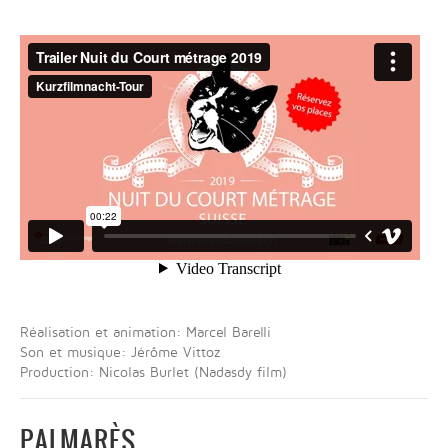
Réalisation et animation: Marcel Barelli
Son et musique: Jérôme Vittoz
Production: Nicolas Burlet (Nadasdy film)
PALMARÈS