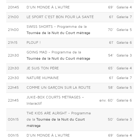
20h45
D'UN MONDE À L'AUTRE
69'
Galerie 4
21h00
LE SPORT C'EST BON POUR LA SANTÉ
61'
Galerie 7
SWISS SHORTS - Programme de la
21h00
70'
Galerie 5
Tournée de la Nuit du Court métrage
21h15
PLOUF !
61'
Galerie 6
GOING MAD - Programme de la
22h30
54'
Galerie 3
Tournée de la Nuit du Court métrage
22h30
JE SUIS TON PÈRE
65'
Galerie 4
22h30
NATURE HUMAINE
61'
Galerie 7
22h45
COMME UN GARÇON SUR LA ROUTE
58'
Galerie 5
JUKE-BOX COURTS MÉTRAGES –
22h45
env. 60'
Galerie 6
Interactif
THE KIDS ARE ALRIGHT - Programme
00h15
de la
Tournée de la Nuit du Court
50'
Galerie 3
métrage
00h15
D'UN MONDE À L'AUTRE
69'
Galerie 4