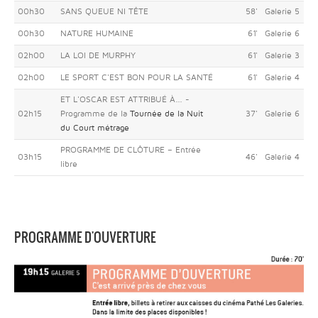
00h30
SANS QUEUE NI TÊTE
58'
Galerie 5
00h30
NATURE HUMAINE
61'
Galerie 6
02h00
LA LOI DE MURPHY
61'
Galerie 3
02h00
LE SPORT C'EST BON POUR LA SANTÉ
61'
Galerie 4
ET L'OSCAR EST ATTRIBUÉ À... -
02h15
Programme de la
Tournée de la Nuit
37'
Galerie 6
du Court métrage
PROGRAMME DE CLÔTURE – Entrée
03h15
46'
Galerie 4
libre
PROGRAMME D'OUVERTURE